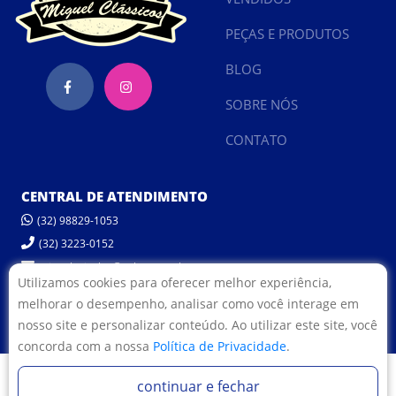
PEÇAS E PRODUTOS
BLOG
SOBRE NÓS
CONTATO
CENTRAL DE ATENDIMENTO
(32) 98829-1053
(32) 3223-0152
miguelveiculos@yahoo.com.br
Utilizamos cookies para oferecer melhor experiência,
melhorar o desempenho, analisar como você interage em
POLÍTICA DE PRIVACIDADE
nosso site e personalizar conteúdo. Ao utilizar este site, você
concorda com a nossa
Política de Privacidade
.
© 2022 Miguel Veículos.
Desenvolvido por:
continuar e fechar