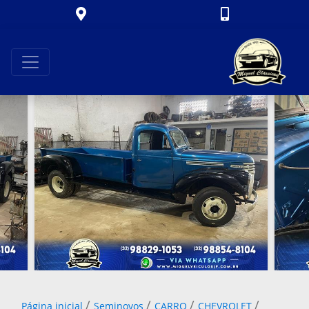
/
/
/
/
Página inicial
Seminovos
CARRO
CHEVROLET