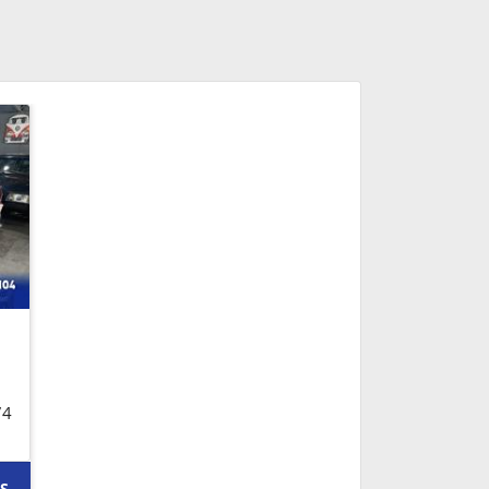
74
IS