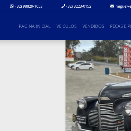
(32) 3223-0152
miguelv
(32) 98829-1053
PÁGINA INICIAL
VEÍCULOS
VENDIDOS
PEÇAS E 