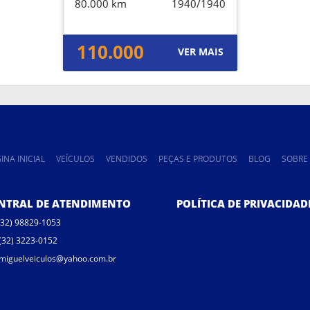
80.000 km
1940/1940
110.000
VER MAIS
INA INICIAL
VEÍCULOS
VENDIDOS
PEÇAS E PRODUTOS
BLOG
SOBRE
NTRAL DE ATENDIMENTO
POLÍTICA DE PRIVACIDAD
(32) 98829-1053
(32) 3223-0152
miguelveiculos@yahoo.com.br