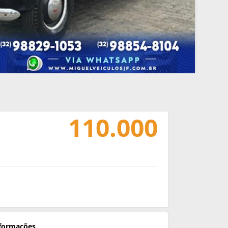
110.000
nformações