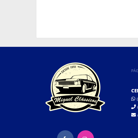
PÁG
CE