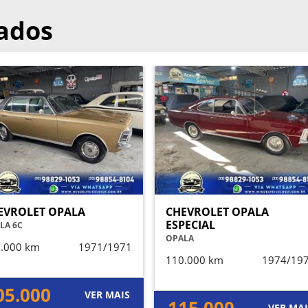
nados
EVROLET OPALA
CHEVROLET OPALA
ESPECIAL
LA 6C
OPALA
.000 km
1971/1971
110.000 km
1974/19
05.000
VER MAIS
VER MA