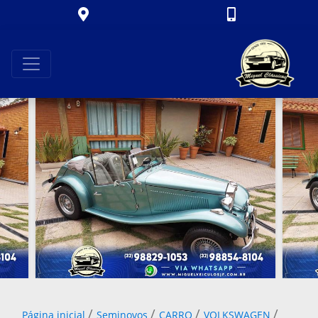
/
/
/
/
Página inicial
Seminovos
CARRO
VOLKSWAGEN