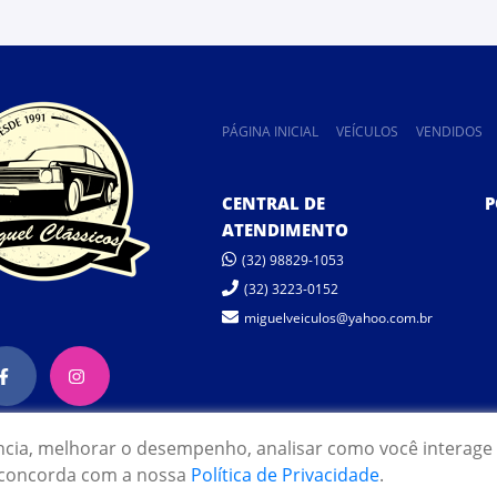
PÁGINA INICIAL
VEÍCULOS
VENDIDOS
CENTRAL DE
P
ATENDIMENTO
(32) 98829-1053
(32) 3223-0152
miguelveiculos@yahoo.com.br
ncia, melhorar o desempenho, analisar como você interage 
cê concorda com a nossa
Política de Privacidade
.
 Miguel Veículos. Todos os direitos reservados.