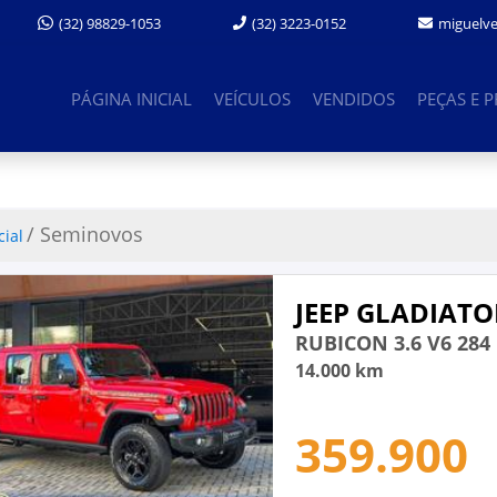
(32) 3223-0152
miguelv
(32) 98829-1053
PÁGINA INICIAL
VEÍCULOS
VENDIDOS
PEÇAS E 
/ Seminovos
cial
JEEP GLADIATO
RUBICON 3.6 V6 284 
14.000 km
359.900