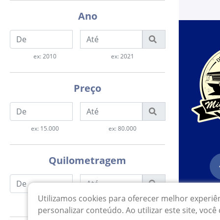
Ano
ex: 2010
ex: 2021
Preço
ex: 15.000
ex: 80.000
Quilometragem
Utilizamos cookies para oferecer melhor experiê
ex: 10.000
ex: 50.000
personalizar conteúdo. Ao utilizar este site, vo
© 2022